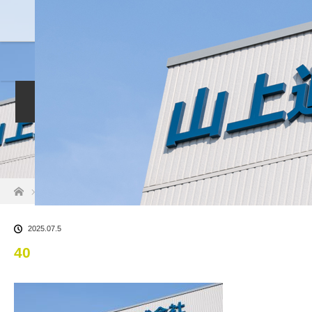
電気通信工事社員募集
雇用条件詳細
求人一覧
人材募集への応募
会社情報
代表者挨拶
お問い合わせ
ホーム
ブログ一覧
40
2025.07.5
40