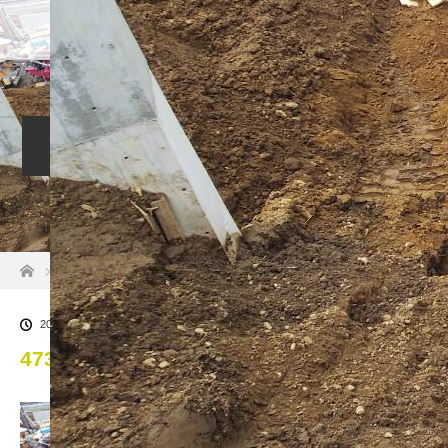
電気通信工事社員募集
雇用条件詳細
求人一覧
人材募集への応募
会社情報
代表者挨拶
お問い合わせ
ホーム
ブログ一覧
47304
2019.07.22
47304